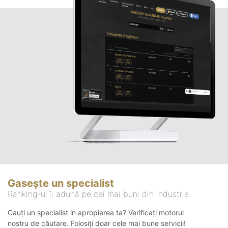
Gasește un specialist
Ranking-ul îi adună pe cei mai buni din industrie
Cauți un specialist in apropierea ta? Verificați motorul
nostru de căutare. Folosiți doar cele mai bune servicii!