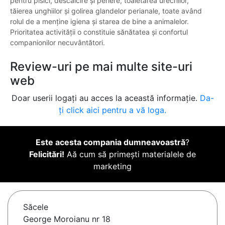
pentru pisici, descâlcire și periere, toaletarea urechilor,
tăierea unghiilor și golirea glandelor perianale, toate având
rolul de a menține igiena și starea de bine a animalelor.
Prioritatea activității o constituie sănătatea și confortul
companionilor necuvântători.
Review-uri pe mai multe site-uri
web
Doar userii logați au acces la această informație.
Da-
ți click aici pentru a vă loga.
Este acesta compania dumneavoastră
?
Felicitări!
Aă cum să primești materialele de
marketing
Săcele
George Moroianu nr 18