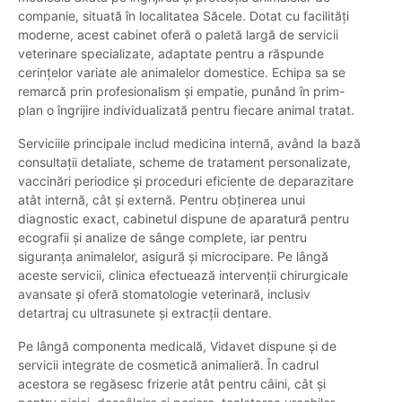
companie, situată în localitatea Săcele. Dotat cu facilități
moderne, acest cabinet oferă o paletă largă de servicii
veterinare specializate, adaptate pentru a răspunde
cerințelor variate ale animalelor domestice. Echipa sa se
remarcă prin profesionalism și empatie, punând în prim-
plan o îngrijire individualizată pentru fiecare animal tratat.
Serviciile principale includ medicina internă, având la bază
consultații detaliate, scheme de tratament personalizate,
vaccinări periodice și proceduri eficiente de deparazitare
atât internă, cât și externă. Pentru obținerea unui
diagnostic exact, cabinetul dispune de aparatură pentru
ecografii și analize de sânge complete, iar pentru
siguranța animalelor, asigură și microcipare. Pe lângă
aceste servicii, clinica efectuează intervenții chirurgicale
avansate și oferă stomatologie veterinară, inclusiv
detartraj cu ultrasunete și extracții dentare.
Pe lângă componenta medicală, Vidavet dispune și de
servicii integrate de cosmetică animalieră. În cadrul
acestora se regăsesc frizerie atât pentru câini, cât și