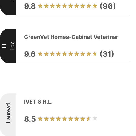
9.8
(96)
GreenVet Homes-Cabinet Veterinar
Loc
III
9.6
(31)
IVET S.R.L.
Laureați
8.5