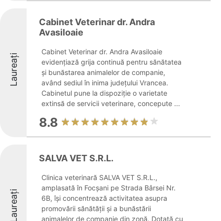
Cabinet Veterinar dr. Andra
Avasiloaie
Cabinet Veterinar dr. Andra Avasiloaie
Laureați
evidențiază grija continuă pentru sănătatea
și bunăstarea animalelor de companie,
având sediul în inima județului Vrancea.
Cabinetul pune la dispoziție o varietate
extinsă de servicii veterinare, concepute ...
8.8
SALVA VET S.R.L.
Clinica veterinară SALVA VET S.R.L.,
amplasată în Focșani pe Strada Bârsei Nr.
Laureați
6B, își concentrează activitatea asupra
promovării sănătății și a bunăstării
animalelor de companie din zonă. Dotată cu