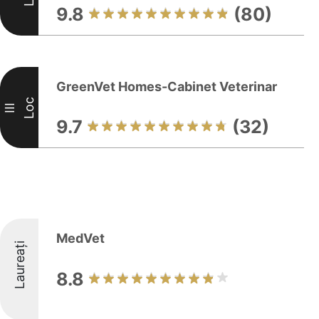
9.8
(80)
GreenVet Homes-Cabinet Veterinar
Loc
III
9.7
(32)
MedVet
Laureați
8.8