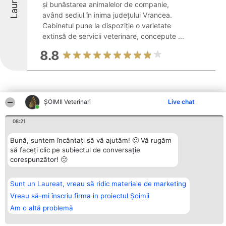
Laureați
și bunăstarea animalelor de companie,
având sediul în inima județului Vrancea.
Cabinetul pune la dispoziție o varietate
extinsă de servicii veterinare, concepute ...
8.8
ȘOIMII Veterinari
Live chat
Alte firme din zonă
08:21
Bună, suntem încântați să vă ajutăm! 🙂 Vă rugăm
să faceți clic pe subiectul de conversație
Organizator Ranking
Plebiscyt
Contact
corespunzător! 🙂
BRIGHT SOLUTIONS BR SRL
Câștigătorii
Contact
Aleea Timisul De Sus 2 Bl. A30
Lista Tuturor
Sc. A Et. 4 Ap. 13 Cod 061952
Laureaților
Sunt un Laureat, vreau să ridic materiale de marketing
București
Reguli
CUI 36737675
Vreau să-mi înscriu firma in proiectul Șoimii
Statut
tel: +40 770 990 492
Politica de
Am o altă problemă
confidențialitate