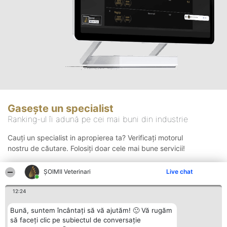
Gasește un specialist
Ranking-ul îi adună pe cei mai buni din industrie
Cauți un specialist in apropierea ta? Verificați motorul
nostru de căutare. Folosiți doar cele mai bune servicii!
ȘOIMII Veterinari
Live chat
Căutare
12:24
Bună, suntem încântați să vă ajutăm! 🙂 Vă rugăm
să faceți clic pe subiectul de conversație