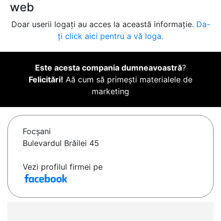
web
Doar userii logați au acces la această informație.
Da-
ți click aici pentru a vă loga.
Este acesta compania dumneavoastră
?
Felicitări!
Aă cum să primești materialele de
marketing
Focşani
Bulevardul Brăilei 45
Vezi profilul firmei pe