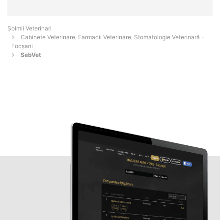
Șoimii Veterinari
Cabinete Veterinare, Farmacii Veterinare, Stomatologie Veterinară -
Focşani
SebVet