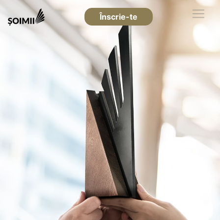
Înscrie-te