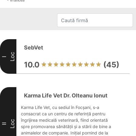
- Vrancea
SebVet
Loc
I
10.0
(45)
Karma Life Vet Dr. Olteanu Ionut
Karma Life Vet, cu sediul în Focșani, s-a
consacrat ca un centru de referință pentru
îngrijirea medicală veterinară, fiind orientată
Loc
II
spre promovarea sănătății și a stării de bine a
animalelor de companie. Inițial pornind de la