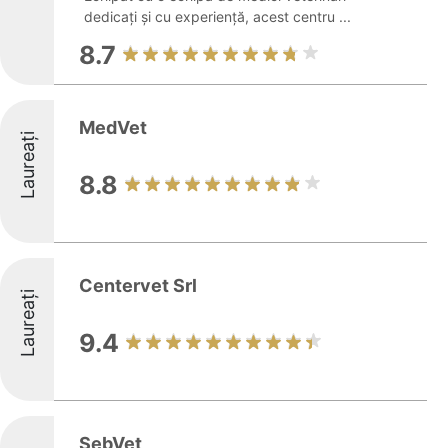
dedicați și cu experiență, acest centru ...
8.7
MedVet
Laureați
8.8
Centervet Srl
Laureați
9.4
SebVet