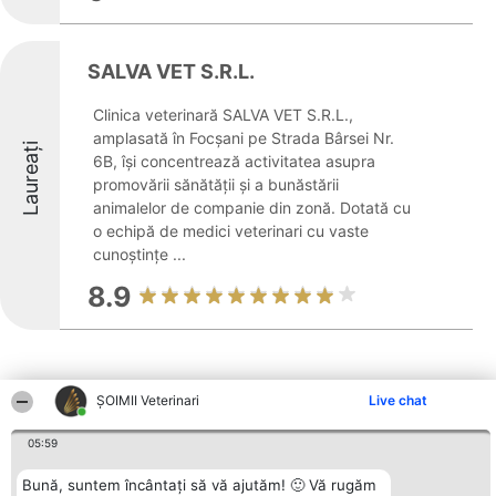
SALVA VET S.R.L.
Clinica veterinară SALVA VET S.R.L.,
amplasată în Focșani pe Strada Bârsei Nr.
Laureați
6B, își concentrează activitatea asupra
promovării sănătății și a bunăstării
animalelor de companie din zonă. Dotată cu
o echipă de medici veterinari cu vaste
cunoștințe ...
8.9
ȘOIMII Veterinari
Live chat
Alte firme din zonă
05:59
Bună, suntem încântați să vă ajutăm! 🙂 Vă rugăm