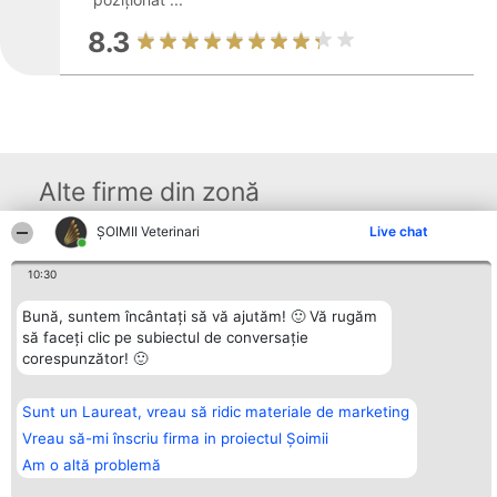
8.3
Alte firme din zonă
ȘOIMII Veterinari
Live chat
Organizator Ranking
Plebiscyt
Contact
10:30
BRIGHT SOLUTIONS BR SRL
Câștigătorii
Contact
Aleea Timisul De Sus 2 Bl. A30
Lista Tuturor
Bună, suntem încântați să vă ajutăm! 🙂 Vă rugăm
Sc. A Et. 4 Ap. 13 Cod 061952
Laureaților
București
Reguli
să faceți clic pe subiectul de conversație
CUI 36737675
Statut
corespunzător! 🙂
tel: +40 770 990 492
Politica de
confidențialitate
Sunt un Laureat, vreau să ridic materiale de marketing
Vreau să-mi înscriu firma in proiectul Șoimii
Am o altă problemă