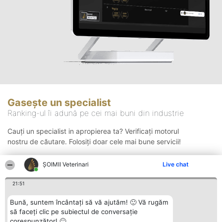
Gasește un specialist
Ranking-ul îi adună pe cei mai buni din industrie
Cauți un specialist in apropierea ta? Verificați motorul
nostru de căutare. Folosiți doar cele mai bune servicii!
ȘOIMII Veterinari
Live chat
Căutare
21:51
Bună, suntem încântați să vă ajutăm! 🙂 Vă rugăm
să faceți clic pe subiectul de conversație
corespunzător! 🙂