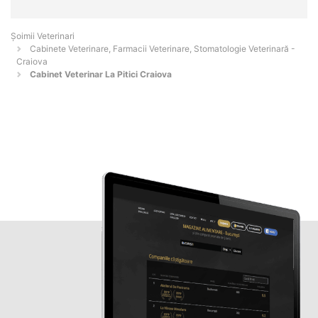
Șoimii Veterinari
Cabinete Veterinare, Farmacii Veterinare, Stomatologie Veterinară -
Craiova
Cabinet Veterinar La Pitici Craiova