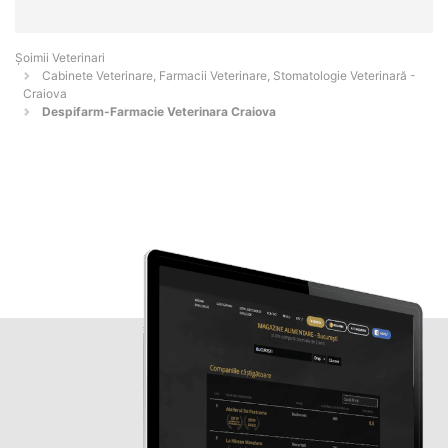
Șoimii Veterinari
Cabinete Veterinare, Farmacii Veterinare, Stomatologie Veterinară -
Craiova
Despifarm-Farmacie Veterinara Craiova