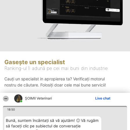
Gasește un specialist
Ranking-ul îi adună pe cei mai buni din industrie
Cauți un specialist in apropierea ta? Verificați motorul
nostru de căutare. Folosiți doar cele mai bune servicii!
ȘOIMII Veterinari
Live chat
Căutare
18:50
Bună, suntem încântați să vă ajutăm! 🙂 Vă rugăm
să faceți clic pe subiectul de conversație