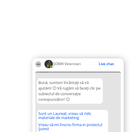
ȘOIMII Veterinari
Live chat
10:36
Bună, suntem încântați să vă
ajutăm! 🙂 Vă rugăm să faceți clic pe
subiectul de conversație
corespunzător! 🙂
Sunt un Laureat, vreau să ridic
materiale de marketing
Vreau să-mi înscriu firma in proiectul
Șoimii