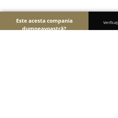
Este acesta compania
Verifica
dumneavoastră?
Șoimii Veterinari
Cabinete Veterinare, Farmacii 
Clinic One Hope Craiova
8.2
(173)
Craiova, Bulevardul Gheorghe Chițu, nr. 53B