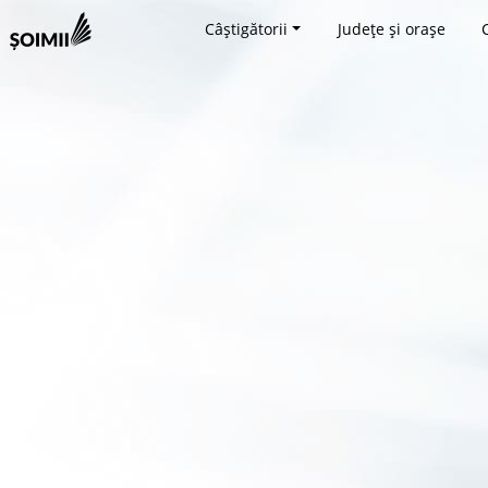
Câștigătorii
Județe și orașe