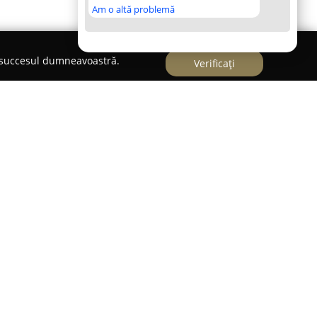
Am o altă problemă
e succesul dumneavoastră.
Verificați
raiova
eterinară
Clinic One Hope Craiova
își centrează
năstarea animalelor de companie din regiune.
nar Alex Cernea, recunoscut pentru pasiunea sa
ezvoltat o structură ce pune la dispoziția
vicii medicale specifice. În cadrul clinicii,
ile necesare și tratamente adaptate fiecărui caz,
izării unor intervenții chirurgicale complexe.