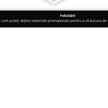
Felicitări!
ți cum puteți obține materiale promoționale pentru a vă bucura d
Veterinare, Stomatologie Veterinară - Craiova
Clinic One Hope C
Despre companie:
Localizată în Craiova, clinica v
activitatea pe sănătatea și bu
Fondatorul său, medicul veteri
față de domeniul veterinar, a d
Arată mai multe >>
pacienților o paletă largă de ser
animalele primesc atât vaccinur
cât și asistență în vederea real