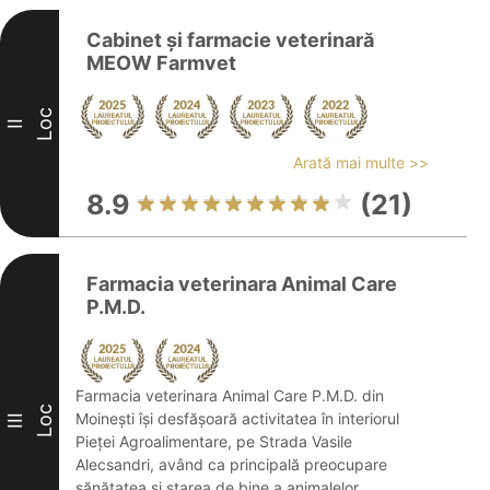
Cabinet și farmacie veterinară
MEOW Farmvet
Loc
II
Arată mai multe >>
8.9
(21)
Farmacia veterinara Animal Care
P.M.D.
Farmacia veterinara Animal Care P.M.D. din
Loc
Moinești își desfășoară activitatea în interiorul
III
Pieței Agroalimentare, pe Strada Vasile
Alecsandri, având ca principală preocupare
sănătatea și starea de bine a animalelor.