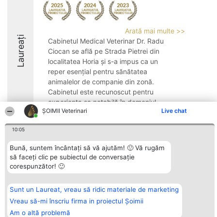
Arată mai multe >>
Laureați
Cabinetul Medical Veterinar Dr. Radu
Ciocan se află pe Strada Pietrei din
localitatea Horia și s-a impus ca un
reper esențial pentru sănătatea
animalelor de companie din zonă.
Cabinetul este recunoscut pentru
experiența sa notabilă în domeniul ...
ȘOIMII Veterinari
Live chat
8.4
10:05
Bună, suntem încântați să vă ajutăm! 🙂 Vă rugăm
Organizator Ranking
Plebiscyt
Contact
să faceți clic pe subiectul de conversație
BRIGHT SOLUTIONS BR SRL
Câștigătorii
Contact
corespunzător! 🙂
Aleea Timisul De Sus 2 Bl. A30
Lista Tuturor
Sc. A Et. 4 Ap. 13 Cod 061952
Laureaților
București
Reguli
Sunt un Laureat, vreau să ridic materiale de marketing
CUI 36737675
Statut
tel: +40 770 990 492
Politica de
Vreau să-mi înscriu firma in proiectul Șoimii
confidențialitate
Am o altă problemă