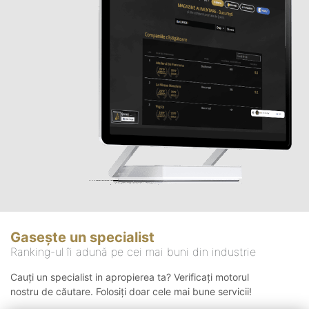
Gasește un specialist
Ranking-ul îi adună pe cei mai buni din industrie
Cauți un specialist in apropierea ta? Verificați motorul
nostru de căutare. Folosiți doar cele mai bune servicii!