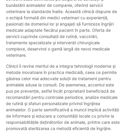
bunăstării animalelor de companie, oferind servicii
veterinare la standarde înalte. Această clinică dispune de
o echipă formată din medici veterinari cu experiență,
pasionați de domeniul lor și angajați să furnizeze îngrijiri
medicale adaptate fiecărui pacient în parte. Oferta de
servicii cuprinde consultații de rutină, vaccinări,
tratamente specializate și intervenții chirurgicale
complexe, deservind o gamă largă de nevoi medicale
veterinare.
Clinicii îi revine meritul de a integra tehnologii moderne și
metode inovatoare în practica medicală, ceea ce permite
găsirea celor mai adecvate soluții de tratament pentru
animalele aduse la consult. De asemenea, accentul este
pus pe prevenție, astfel încât proprietarii beneficiază de
recomandări pentru controale periodice, analize medicale
de rutină și sfaturi personalizate privind îngrijirea
animalelor. O parte semnificativă a muncii implică activități
de informare și educare a comunității locale cu privire la
responsabilitățile deținătorilor de animale, printre care este
promovată sterilizarea ca metodă eficientă de îngrijire.