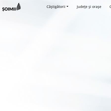
Câștigătorii
Județe și orașe