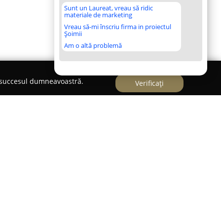
Sunt un Laureat, vreau să ridic
materiale de marketing
Vreau să-mi înscriu firma in proiectul
Șoimii
Am o altă problemă
e succesul dumneavoastră.
Verificați
u Ciocan
r. Radu Ciocan
se află pe Strada Pietrei din
ca un reper esențial pentru sănătatea animalelor
ul este recunoscut pentru experiența sa notabilă
e, oferind servicii medicale variate, adaptate