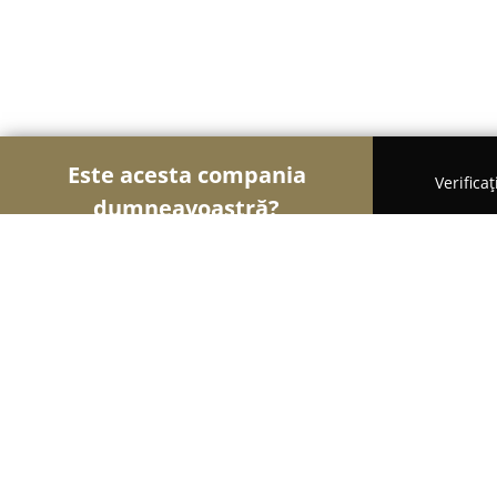
Este acesta compania
Verifica
dumneavoastră?
Șoimii Veterinari
Cabinete Veterinare, Farmacii 
Cab.Med.Vet.Dr.Radu Ciocan