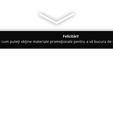
Felicitări!
ți cum puteți obține materiale promoționale pentru a vă bucura d
Veterinare, Stomatologie Veterinară - Horia
Cab.Med.Vet.Dr.Rad
Despre companie:
Cabinetul Medical Veterinar D
localitatea Horia și s-a impus 
de companie din zonă. Cabinet
în domeniul medicinei veterinar
Arată mai multe >>