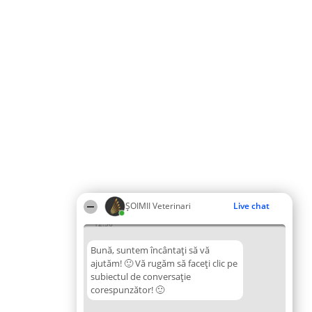
ȘOIMII Veterinari
Live chat
12:36
Bună, suntem încântați să vă
ajutăm! 🙂 Vă rugăm să faceți clic pe
subiectul de conversație
corespunzător! 🙂