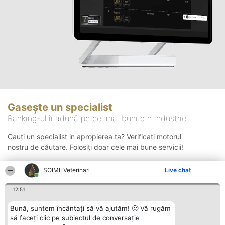
Gasește un specialist
Ranking-ul îi adună pe cei mai buni din industrie
Cauți un specialist in apropierea ta? Verificați motorul
nostru de căutare. Folosiți doar cele mai bune servicii!
ȘOIMII Veterinari
Live chat
Căutare
12:51
Bună, suntem încântați să vă ajutăm! 🙂 Vă rugăm
să faceți clic pe subiectul de conversație