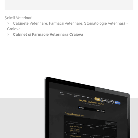
Șoimii Veterinari
Cabinete Veterinare, Farmacii Veterinare, Stomatologie Veterinară -
Craiova
Cabinet si Farmacie Veterinara Craiova