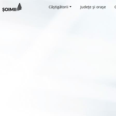
Câștigătorii
Județe și orașe