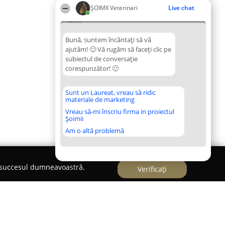
ȘOIMII Veterinari
Live chat
22:05
Bună, suntem încântați să vă
ajutăm! 🙂 Vă rugăm să faceți clic pe
subiectul de conversație
corespunzător! 🙂
Sunt un Laureat, vreau să ridic
materiale de marketing
Vreau să-mi înscriu firma in proiectul
Șoimii
Am o altă problemă
e succesul dumneavoastră.
Verificați
binet Veterinar Buzau