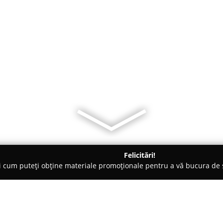
Felicitări!
ți cum puteți obține materiale promoționale pentru a vă bucura d
Veterinare, Stomatologie Veterinară - Buzău
Dorobanti Vet - Ca