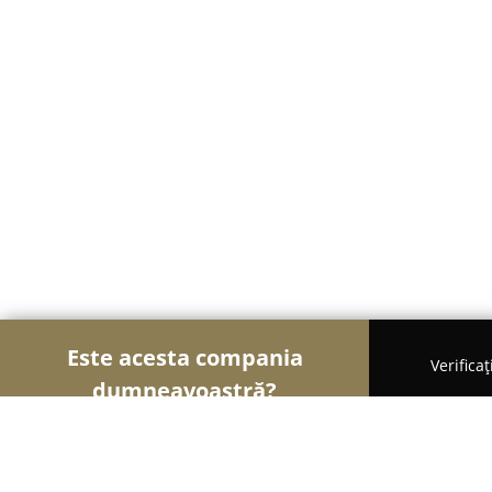
Este acesta compania
Verifica
dumneavoastră?
Șoimii Veterinari
Cabinete Veterinare, Farmacii 