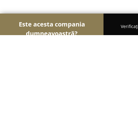
Este acesta compania
Verifica
dumneavoastră?
Șoimii Veterinari
Cabinete Veterinare, Farmacii 
Veterra
8.2
(5)
Buzău, Bulevardul Unirii 9E
Afișează numărul de telefon