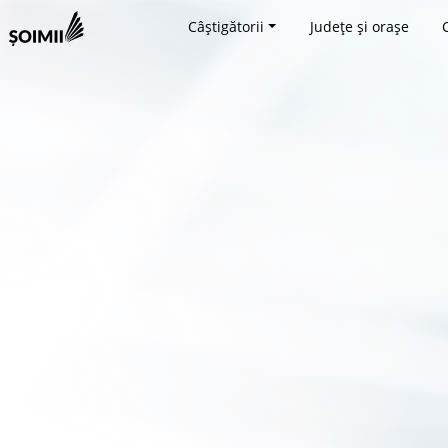
Câștigătorii
Județe și orașe