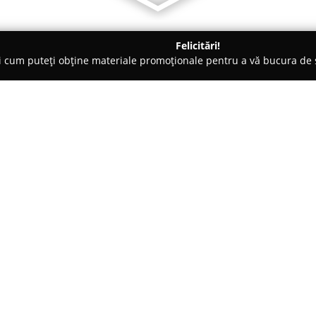
Felicitări!
ți cum puteți obține materiale promoționale pentru a vă bucura d
Veterinare, Stomatologie Veterinară - Buzău
Veterra
Despre companie:
Veterra
din Buzău, localizată p
important în domeniul sănătății
Această unitate face parte dint
de farmacii veterinare din Româ
amplă de servicii dedicate îngr
Echipa de profesioniști de la V
de nevoi veterinare. Printre ser