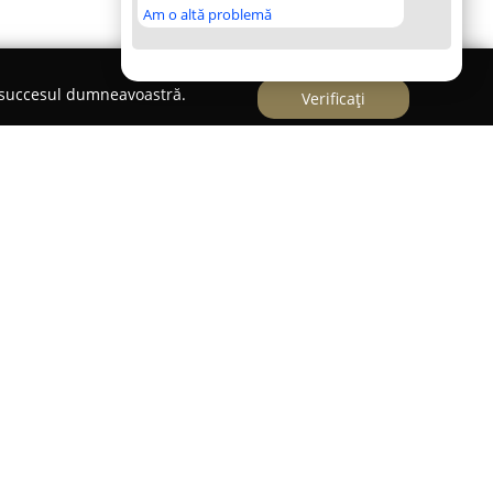
Am o altă problemă
e succesul dumneavoastră.
Verificați
e Bulevardul Unirii 9E, se distinge drept un reper
 și stării de bine a animalelor de companie.
r-o rețea extinsă, considerată cea mai mare rețea
nia, iar filiala din Buzău furnizează o varietate
ijirii complete a animalelor de companie.
eterra este pregătită să gestioneze o gamă largă
viciile principale se numără consultațiile de