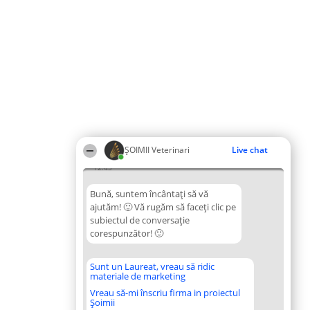
ȘOIMII Veterinari
Live chat
12:43
Bună, suntem încântați să vă
ajutăm! 🙂 Vă rugăm să faceți clic pe
subiectul de conversație
corespunzător! 🙂
Sunt un Laureat, vreau să ridic
materiale de marketing
Vreau să-mi înscriu firma in proiectul
Șoimii