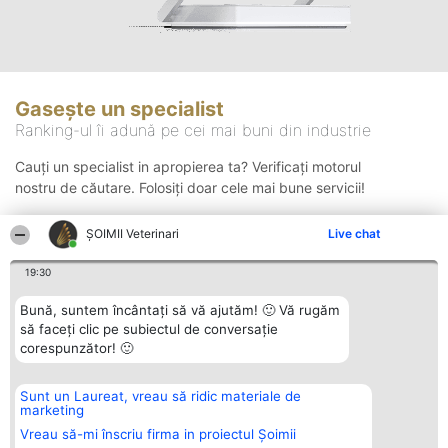
Gasește un specialist
Ranking-ul îi adună pe cei mai buni din industrie
Cauți un specialist in apropierea ta? Verificați motorul
nostru de căutare. Folosiți doar cele mai bune servicii!
ȘOIMII Veterinari
Live chat
Căutare
19:30
Bună, suntem încântați să vă ajutăm! 🙂 Vă rugăm
să faceți clic pe subiectul de conversație
corespunzător! 🙂
Sunt un Laureat, vreau să ridic materiale de
Organizator Ranking
Plebiscyt
Contact
marketing
BRIGHT SOLUTIONS BR SRL
Câștigătorii
Contact
Aleea Timisul De Sus 2 Bl. A30
Lista Tuturor
Vreau să-mi înscriu firma in proiectul Șoimii
Sc. A Et. 4 Ap. 13 Cod 061952
Laureaților