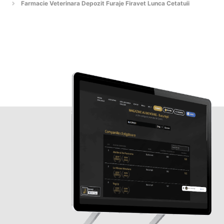
Farmacie Veterinara Depozit Furaje Firavet Lunca Cetatuii