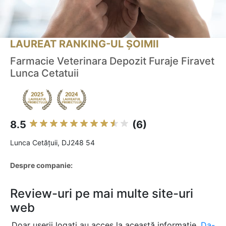
LAUREAT RANKING-UL ȘOIMII
Farmacie Veterinara Depozit Furaje Firavet
Lunca Cetatuii
8.5
(6)
Lunca Cetăţuii, DJ248 54
Despre companie:
Review-uri pe mai multe site-uri
web
Doar userii logați au acces la această informație.
Da-