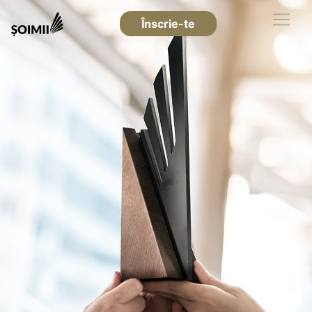
Înscrie-te