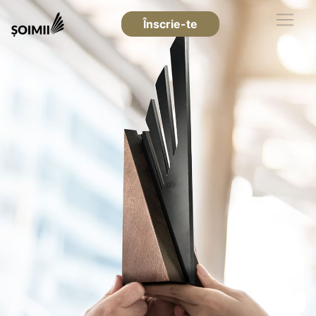
Înscrie-te