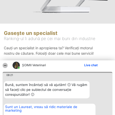
Gasește un specialist
Ranking-ul îi adună pe cei mai buni din industrie
Cauți un specialist in apropierea ta? Verificați motorul
nostru de căutare. Folosiți doar cele mai bune servicii!
ȘOIMII Veterinari
Live chat
Căutare
08:21
Bună, suntem încântați să vă ajutăm! 🙂 Vă rugăm
să faceți clic pe subiectul de conversație
corespunzător! 🙂
Sunt un Laureat, vreau să ridic materiale de
Organizator Ranking
Plebiscyt
Contact
marketing
BRIGHT SOLUTIONS BR SRL
Câștigătorii
Contact
Aleea Timisul De Sus 2 Bl. A30
Lista Tuturor