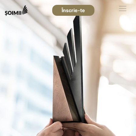
Înscrie-te