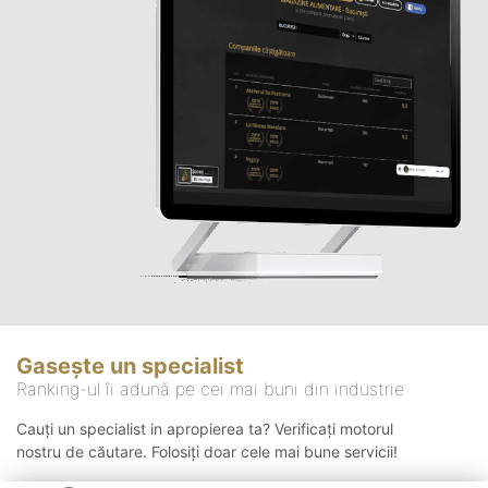
Gasește un specialist
Ranking-ul îi adună pe cei mai buni din industrie
Cauți un specialist in apropierea ta? Verificați motorul
nostru de căutare. Folosiți doar cele mai bune servicii!