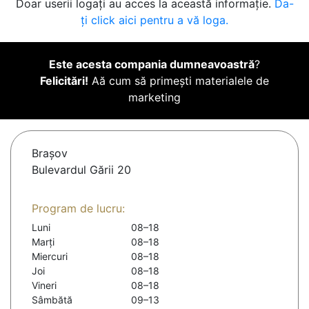
Doar userii logați au acces la această informație.
Da-
ți click aici pentru a vă loga.
Este acesta compania dumneavoastră
?
Felicitări!
Aă cum să primești materialele de
marketing
Braşov
Bulevardul Gării 20
Program de lucru:
Luni
08–18
Marți
08–18
Miercuri
08–18
Joi
08–18
Vineri
08–18
Sâmbătă
09–13