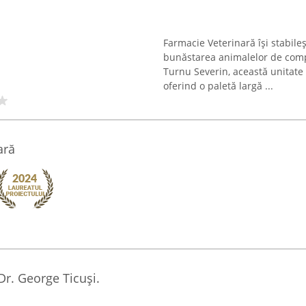
Farmacie Veterinară își stabileș
bunăstarea animalelor de comp
Turnu Severin, această unitate
oferind o paletă largă ...
ară
Dr. George Ticuși.