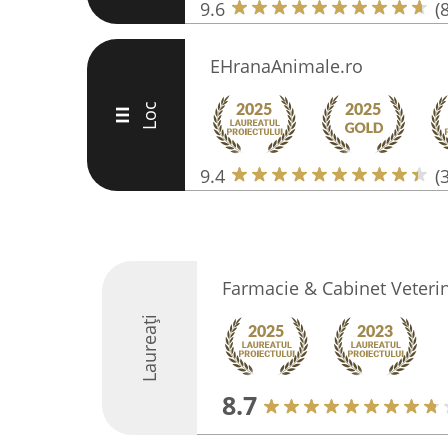
9.6
(
EHranaAnimale.ro
Loc
III
9.4
(
Farmacie & Cabinet Veterin
Laureați
8.7