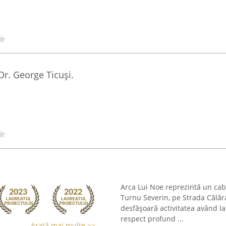
Dr. George Ticuși.
Arca Lui Noe reprezintă un cab
Turnu Severin, pe Strada Călăra
desfășoară activitatea având l
respect profund ...
Arată mai multe >>