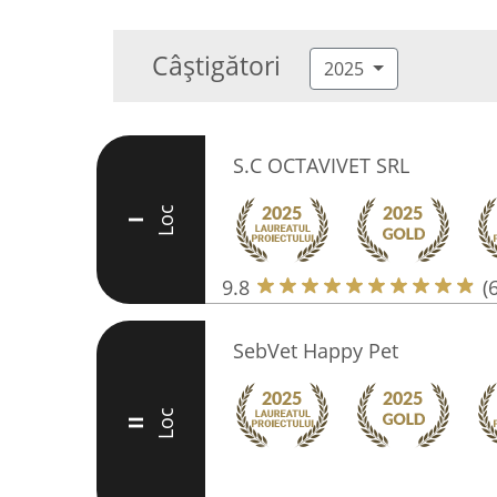
Câștigători
2025
S.C OCTAVIVET SRL
Loc
I
9.8
(
SebVet Happy Pet
Loc
II