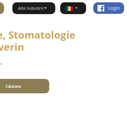
Login
Alte industrii
e, Stomatologie
verin
.
Căutare