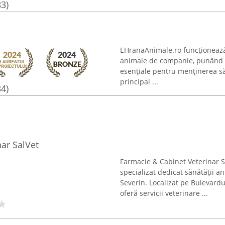
83)
EHranaAnimale.ro funcționează 
animale de companie, punând la
esențiale pentru menținerea săn
principal ...
34)
ar SalVet
Farmacie & Cabinet Veterinar S
specializat dedicat sănătății 
Severin. Localizat pe Bulevardul
oferă servicii veterinare ...