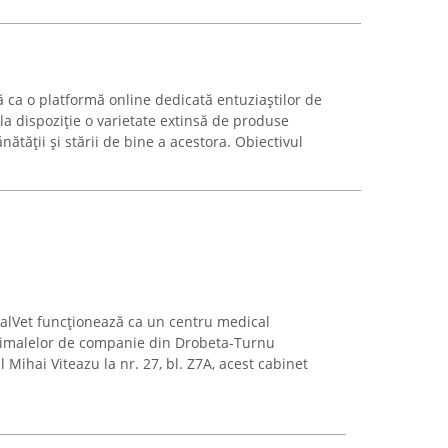
ca o platformă online dedicată entuziaștilor de
 dispoziție o varietate extinsă de produse
ătății și stării de bine a acestora. Obiectivul
alVet funcționează ca un centru medical
animalelor de companie din Drobeta-Turnu
 Mihai Viteazu la nr. 27, bl. Z7A, acest cabinet