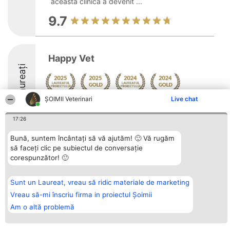
această clinică a devenit ...
9.7
Happy Vet
Laureați
ȘOIMII Veterinari
Live chat
9.8
17:26
Bună, suntem încântați să vă ajutăm! 🙂 Vă rugăm
Organizator Ranking
Plebiscyt
Contact
să faceți clic pe subiectul de conversație
BRIGHT SOLUTIONS BR SRL
Câștigătorii
Contact
corespunzător! 🙂
Aleea Timisul De Sus 2 Bl. A30
Lista Tuturor
Sc. A Et. 4 Ap. 13 Cod 061952
Laureaților
București
Reguli
Sunt un Laureat, vreau să ridic materiale de marketing
CUI 36737675
Statut
tel: +40 770 990 492
Politica de
Vreau să-mi înscriu firma in proiectul Șoimii
confidențialitate
Am o altă problemă