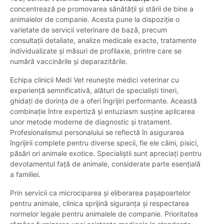
concentrează pe promovarea sănătății și stării de bine a
animalelor de companie. Acesta pune la dispoziție o
varietate de servicii veterinare de bază, precum
consultații detaliate, analize medicale exacte, tratamente
individualizate și măsuri de profilaxie, printre care se
numără vaccinările și deparazitările.
Echipa clinicii Medi Vet reunește medici veterinar cu
experiență semnificativă, alături de specialiști tineri,
ghidați de dorința de a oferi îngrijiri performante. Această
combinație între expertiză și entuziasm susține aplicarea
unor metode moderne de diagnostic și tratament.
Profesionalismul personalului se reflectă în asigurarea
îngrijirii complete pentru diverse specii, fie ele câini, pisici,
păsări ori animale exotice. Specialiștii sunt apreciați pentru
devotamentul față de animale, considerate parte esențială
a familiei.
Prin servicii ca microciparea și eliberarea pașapoartelor
pentru animale, clinica sprijină siguranța și respectarea
normelor legale pentru animalele de companie. Prioritatea