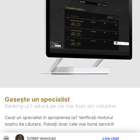
Gasește un specialist
Ranking-ul îi adună pe cei mai buni din industrie
Cauți un specialist in apropierea ta? Verificați motorul
nostru de căutare. Folosiți doar cele mai bune servicii!
ȘOIMII Veterinari
Live chat