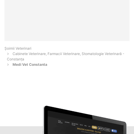
Șoimii Veterinari
Cabinete Veterinare, Farmacii Veterinare, Stomatologie Veterinară -
Constanţa
Medi Vet Constanta