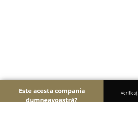
Este acesta compania
Verifica
dumneavoastră?
Șoimii Veterinari
Cabinete Veterinare, Farmacii 