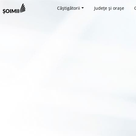
Câștigătorii
Județe și orașe