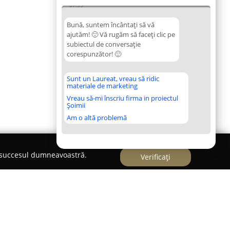
07:39
Bună, suntem încântați să vă
ajutăm! 🙂 Vă rugăm să faceți clic pe
subiectul de conversație
corespunzător! 🙂
Sunt un Laureat, vreau să ridic
materiale de marketing
Vreau să-mi înscriu firma in proiectul
Șoimii
Am o altă problemă
e succesul dumneavoastră.
Verificați