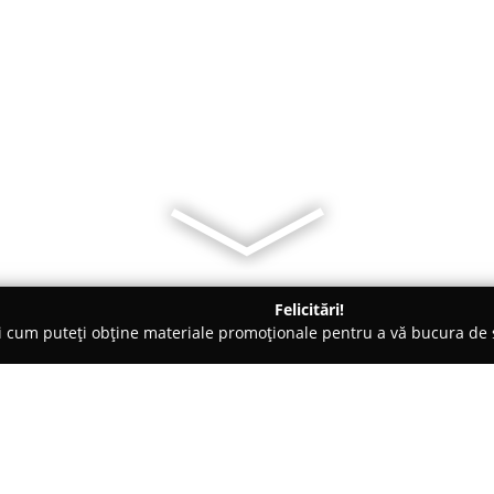
Felicitări!
ți cum puteți obține materiale promoționale pentru a vă bucura d
Veterinare, Stomatologie Veterinară - Bucureşti
Animax