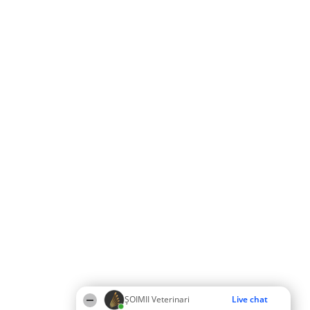
ȘOIMII Veterinari
Live chat