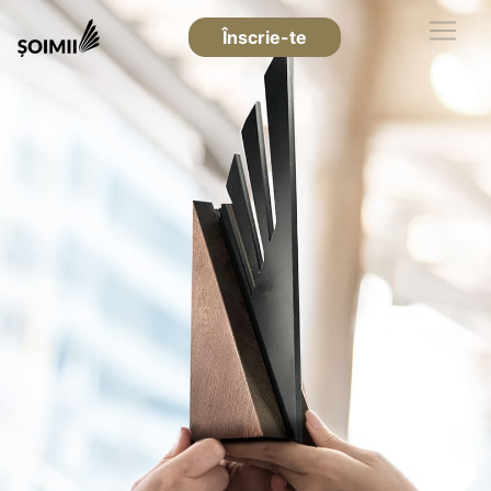
Înscrie-te