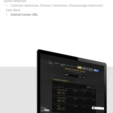
Șoimii Veterinari
Cabinete Veterinare, Farmacii Veterinare, Stomatologie Veterinară -
Satu Mare
Animal Center SRL