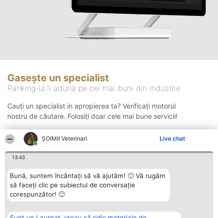
Gasește un specialist
Ranking-ul îi adună pe cei mai buni din industrie
Cauți un specialist in apropierea ta? Verificați motorul
nostru de căutare. Folosiți doar cele mai bune servicii!
ȘOIMII Veterinari
Live chat
Căutare
13:43
Bună, suntem încântați să vă ajutăm! 🙂 Vă rugăm
să faceți clic pe subiectul de conversație
corespunzător! 🙂
Sunt un Laureat, vreau să ridic materiale de