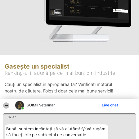
Gasește un specialist
Ranking-ul îi adună pe cei mai buni din industrie
Cauți un specialist in apropierea ta? Verificați motorul
nostru de căutare. Folosiți doar cele mai bune servicii!
ȘOIMII Veterinari
Live chat
Căutare
07:47
Bună, suntem încântați să vă ajutăm! 🙂 Vă rugăm
să faceți clic pe subiectul de conversație