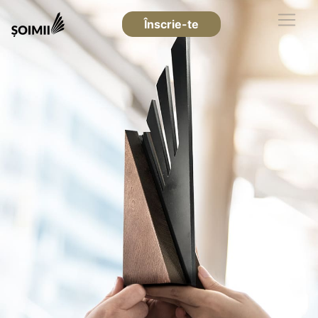
Înscrie-te