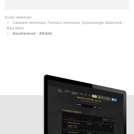
Șoimii Veterinari
Cabinete Veterinare, Farmacii Veterinare, Stomatologie Veterinară -
Baia Mare
Ancafarmvet - AlfaVet