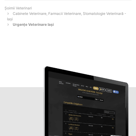
Șoimii Veterinari
Cabinete Veterinare, Farmacii Veterinare, Stomatologie Veterinară -
Iaşi
Urgenţe Veterinare Iaşi