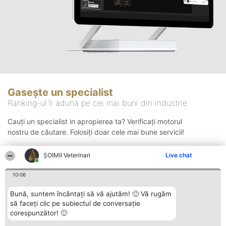
Gasește un specialist
Ranking-ul îi adună pe cei mai buni din industrie
Cauți un specialist in apropierea ta? Verificați motorul
nostru de căutare. Folosiți doar cele mai bune servicii!
ȘOIMII Veterinari
Live chat
Căutare
10:06
Bună, suntem încântați să vă ajutăm! 🙂 Vă rugăm
să faceți clic pe subiectul de conversație
corespunzător! 🙂