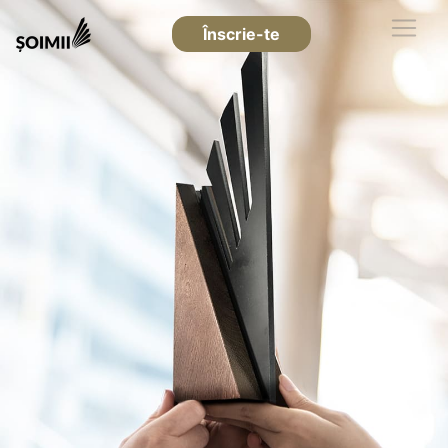
Înscrie-te