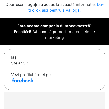
Doar userii logați au acces la această informație.
Da-
ți click aici pentru a vă loga.
Este acesta compania dumneavoastră
?
Felicitări!
Aă cum să primești materialele de
marketing
Iaşi
Stejar 52
Vezi profilul firmei pe