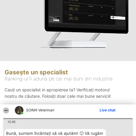
Gasește un specialist
Ranking-ul îi adună pe cei mai buni din industrie
Cauți un specialist in apropierea ta? Verificați motorul
nostru de căutare. Folosiți doar cele mai bune servicii!
ȘOIMII Veterinari
Live chat
Căutare
12:45
Bună, suntem încântați să vă ajutăm! 🙂 Vă rugăm