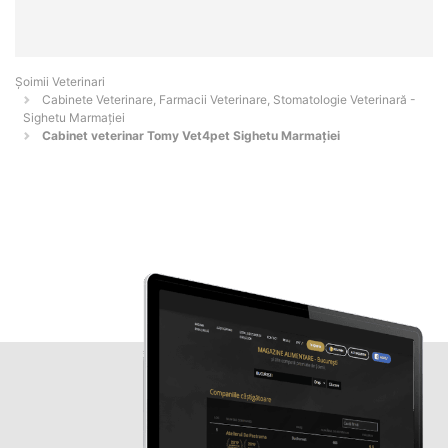
Șoimii Veterinari
Cabinete Veterinare, Farmacii Veterinare, Stomatologie Veterinară -
Sighetu Marmaţiei
Cabinet veterinar Tomy Vet4pet Sighetu Marmației