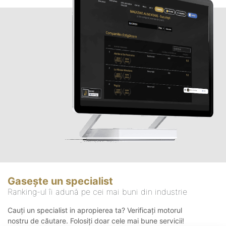
Gasește un specialist
Ranking-ul îi adună pe cei mai buni din industrie
Cauți un specialist in apropierea ta? Verificați motorul
nostru de căutare. Folosiți doar cele mai bune servicii!