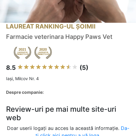
LAUREAT RANKING-UL ȘOIMII
Farmacie veterinara Happy Paws Vet
8.5
(5)
Iaşi, Milcov Nr. 4
Despre companie:
Review-uri pe mai multe site-uri
web
Doar userii logați au acces la această informație.
Da-
ți click aici pentru a vă loga.