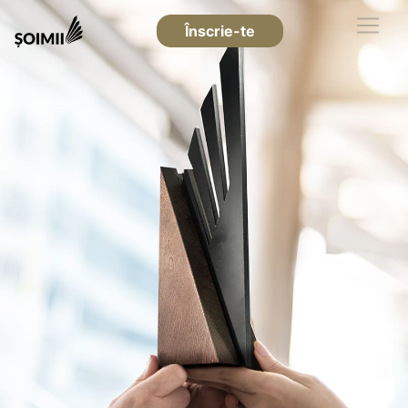
Înscrie-te