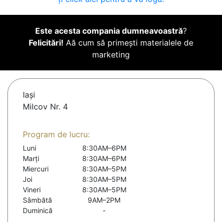
Este acesta compania dumneavoastră
?
Felicitări!
Aă cum să primești materialele de
marketing
Iaşi
Milcov Nr. 4
Program de lucru:
Luni
8:30AM–6PM
Marți
8:30AM–6PM
Miercuri
8:30AM–5PM
Joi
8:30AM–5PM
Vineri
8:30AM–5PM
Sâmbătă
9AM–2PM
Duminică
-