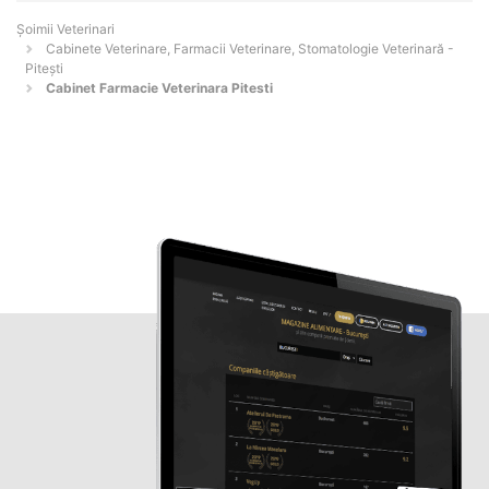
Șoimii Veterinari
Cabinete Veterinare, Farmacii Veterinare, Stomatologie Veterinară -
Piteşti
Cabinet Farmacie Veterinara Pitesti