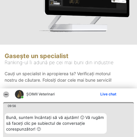
Gasește un specialist
Ranking-ul îi adună pe cei mai buni din industrie
Cauți un specialist in apropierea ta? Verificați motorul
nostru de căutare. Folosiți doar cele mai bune servicii!
ȘOIMII Veterinari
Live chat
Căutare
09:56
Bună, suntem încântați să vă ajutăm! 🙂 Vă rugăm
să faceți clic pe subiectul de conversație
corespunzător! 🙂