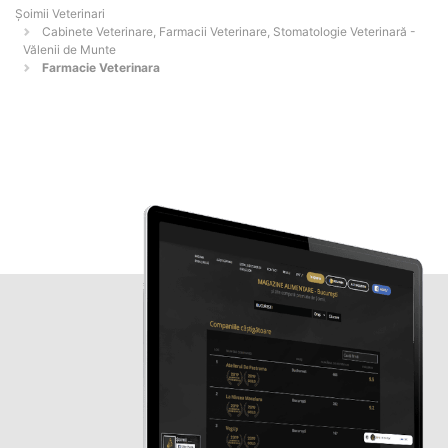
Șoimii Veterinari
Cabinete Veterinare, Farmacii Veterinare, Stomatologie Veterinară -
Vălenii de Munte
Farmacie Veterinara