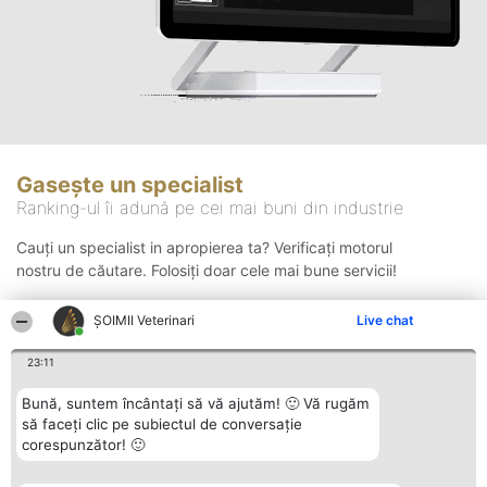
Gasește un specialist
Ranking-ul îi adună pe cei mai buni din industrie
Cauți un specialist in apropierea ta? Verificați motorul
nostru de căutare. Folosiți doar cele mai bune servicii!
ȘOIMII Veterinari
Live chat
Căutare
23:11
Bună, suntem încântați să vă ajutăm! 🙂 Vă rugăm
să faceți clic pe subiectul de conversație
corespunzător! 🙂