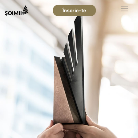
Înscrie-te