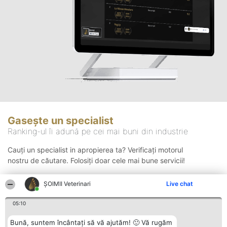
Gasește un specialist
Ranking-ul îi adună pe cei mai buni din industrie
Cauți un specialist in apropierea ta? Verificați motorul
nostru de căutare. Folosiți doar cele mai bune servicii!
ȘOIMII Veterinari
Live chat
Căutare
05:10
Bună, suntem încântați să vă ajutăm! 🙂 Vă rugăm