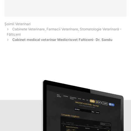
Șoimii Veterinari
Cabinete Veterinare, Farmacii Veterinare, Stomatologie Veterinară -
Fălticeni
Cabinet medical veterinar Medicrisvet Falticeni- Dr. Sandu