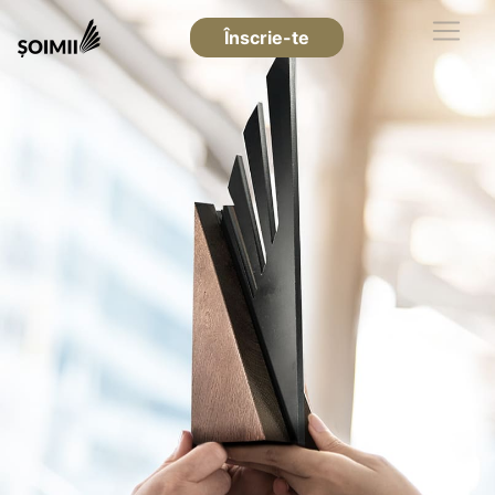
Înscrie-te