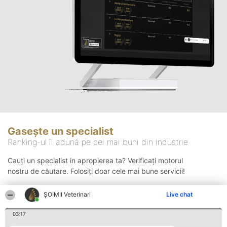
Gasește un specialist
Ranking-ul îi adună pe cei mai buni din industrie
Cauți un specialist in apropierea ta? Verificați motorul
nostru de căutare. Folosiți doar cele mai bune servicii!
ȘOIMII Veterinari
Live chat
Căutare
03:17