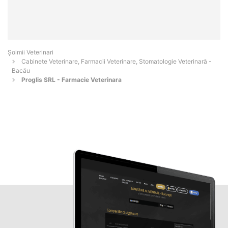
Șoimii Veterinari
Cabinete Veterinare, Farmacii Veterinare, Stomatologie Veterinară -
Bacău
Proglis SRL - Farmacie Veterinara