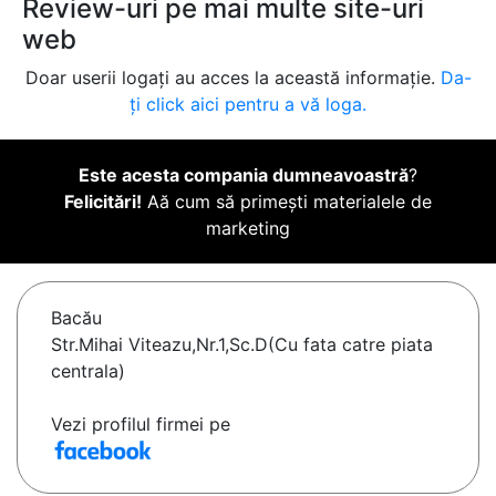
Review-uri pe mai multe site-uri
web
Doar userii logați au acces la această informație.
Da-
ți click aici pentru a vă loga.
Este acesta compania dumneavoastră
?
Felicitări!
Aă cum să primești materialele de
marketing
Bacău
Str.Mihai Viteazu,Nr.1,Sc.D(Cu fata catre piata
centrala)
Vezi profilul firmei pe