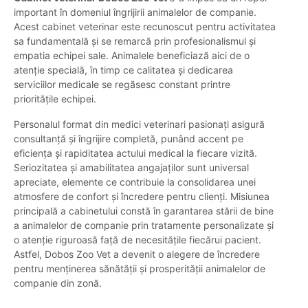
important în domeniul îngrijirii animalelor de companie.
Acest cabinet veterinar este recunoscut pentru activitatea
sa fundamentală și se remarcă prin profesionalismul și
empatia echipei sale. Animalele beneficiază aici de o
atenție specială, în timp ce calitatea și dedicarea
serviciilor medicale se regăsesc constant printre
prioritățile echipei.
Personalul format din medici veterinari pasionați asigură
consultanță și îngrijire completă, punând accent pe
eficiența și rapiditatea actului medical la fiecare vizită.
Seriozitatea și amabilitatea angajaților sunt universal
apreciate, elemente ce contribuie la consolidarea unei
atmosfere de confort și încredere pentru clienți. Misiunea
principală a cabinetului constă în garantarea stării de bine
a animalelor de companie prin tratamente personalizate și
o atenție riguroasă față de necesitățile fiecărui pacient.
Astfel, Dobos Zoo Vet a devenit o alegere de încredere
pentru menținerea sănătății și prosperității animalelor de
companie din zonă.