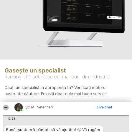
Gasește un specialist
Ranking-ul îi adună pe cei mai buni din industrie
Cauți un specialist in apropierea ta? Verificați motorul
nostru de căutare. Folosiți doar cele mai bune servicii!
ȘOIMII Veterinari
Live chat
Căutare
12:53
Bună, suntem încântați să vă ajutăm! 🙂 Vă rugăm