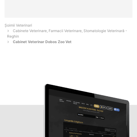
Șoimii Veterinari
Cabinete Veterinare, Farmacii Veterinare, Stomatologie Veterinară -
Reghin
Cabinet Veterinar Dobos Zoo Vet