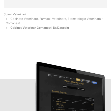
Șoimii Veterinari
Cabinete Veterinare, Farmacii Veterinare, Stomatologie Veterinară -
Comăneşti
Cabinet Veterinar Comanesti Dr.Dascalu