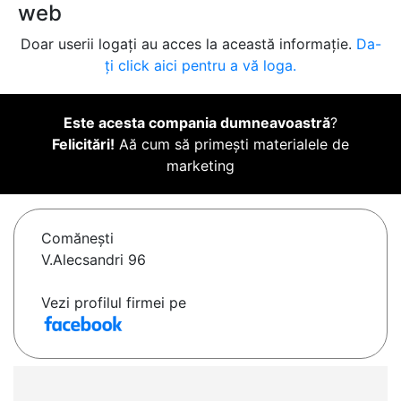
web
Doar userii logați au acces la această informație.
Da-
ți click aici pentru a vă loga.
Este acesta compania dumneavoastră
?
Felicitări!
Aă cum să primești materialele de
marketing
Comăneşti
V.Alecsandri 96
Vezi profilul firmei pe