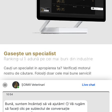
Gasește un specialist
Ranking-ul îi adună pe cei mai buni din industrie
Cauți un specialist in apropierea ta? Verificați motorul
nostru de căutare. Folosiți doar cele mai bune servicii!
ȘOIMII Veterinari
Live chat
Căutare
10:54
Bună, suntem încântați să vă ajutăm! 🙂 Vă rugăm
să faceți clic pe subiectul de conversație