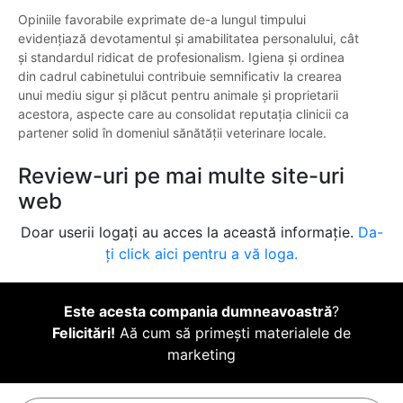
Opiniile favorabile exprimate de-a lungul timpului
evidențiază devotamentul și amabilitatea personalului, cât
și standardul ridicat de profesionalism. Igiena și ordinea
din cadrul cabinetului contribuie semnificativ la crearea
unui mediu sigur și plăcut pentru animale și proprietarii
acestora, aspecte care au consolidat reputația clinicii ca
partener solid în domeniul sănătății veterinare locale.
Review-uri pe mai multe site-uri
web
Doar userii logați au acces la această informație.
Da-
ți click aici pentru a vă loga.
Este acesta compania dumneavoastră
?
Felicitări!
Aă cum să primești materialele de
marketing