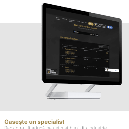
Gasește un specialist
Ranking-ul îi adună pe cei mai buni din industrie