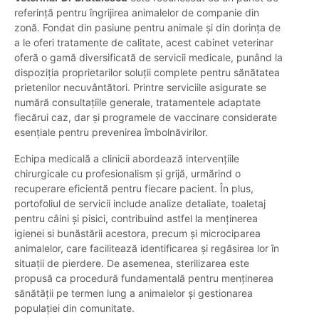
referință pentru îngrijirea animalelor de companie din
zonă. Fondat din pasiune pentru animale și din dorința de
a le oferi tratamente de calitate, acest cabinet veterinar
oferă o gamă diversificată de servicii medicale, punând la
dispoziția proprietarilor soluții complete pentru sănătatea
prietenilor necuvântători. Printre serviciile asigurate se
numără consultațiile generale, tratamentele adaptate
fiecărui caz, dar și programele de vaccinare considerate
esențiale pentru prevenirea îmbolnăvirilor.
Echipa medicală a clinicii abordează intervențiile
chirurgicale cu profesionalism și grijă, urmărind o
recuperare eficientă pentru fiecare pacient. În plus,
portofoliul de servicii include analize detaliate, toaletaj
pentru câini și pisici, contribuind astfel la menținerea
igienei si bunăstării acestora, precum și microciparea
animalelor, care facilitează identificarea și regăsirea lor în
situații de pierdere. De asemenea, sterilizarea este
propusă ca procedură fundamentală pentru menținerea
sănătății pe termen lung a animalelor și gestionarea
populației din comunitate.