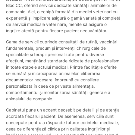
Bloc CC, oferind servicii dedicate sănătății animalelor de
companie. Aici, o echipă formată din medici veterinari cu
experiență și implicare asigură o gamă variată și completă
de servicii medicale veterinare, menite să asigure o
îngrijire atentă pentru fiecare pacient necuvântător.
Gama de servicii cuprinde consultații de rutină, vaccinări
fundamentale, precum și intervenții chirurgicale de
specialitate și terapii personalizate pentru diverse
afecțiuni, menținând standarde ridicate de profesionalism
în toate etapele actului medical. Printre facilitățile oferite
se numără și microciparea animalelor, eliberarea
documentelor necesare, împreună cu consiliere
personalizată în ceea ce privește alimentația,
comportamentul și monitorizarea sănătății generale a
animalului de companie.
Cabinetul pune un accent deosebit pe detalii și pe atenția
acordată fiecărui pacient. De asemenea, serviciile sunt
concepute pentru a răspunde tuturor cerințelor medicale,
ceea ce diferențiază clinica prin calitatea îngrijirilor și