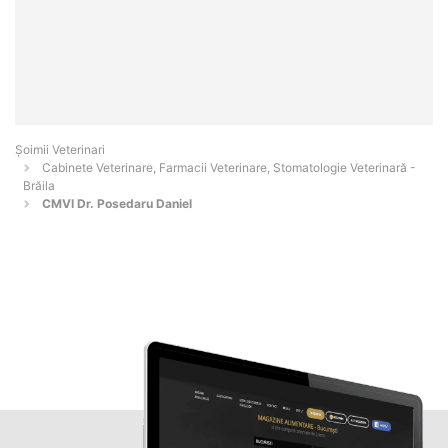
Șoimii Veterinari
Cabinete Veterinare, Farmacii Veterinare, Stomatologie Veterinară -
Brăila
CMVI Dr. Posedaru Daniel