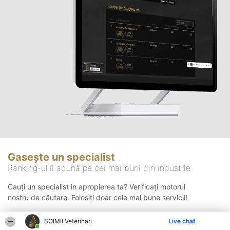
Gasește un specialist
Ranking-ul îi adună pe cei mai buni din industrie
Cauți un specialist in apropierea ta? Verificați motorul
nostru de căutare. Folosiți doar cele mai bune servicii!
ȘOIMII Veterinari
Live chat