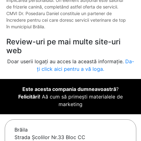
implicarea personalului. Un element adițional este salonul
de frizerie canină, completând astfel oferta de servicii.
CMVI Dr. Posedaru Daniel constituie un partener de
încredere pentru cei care doresc servicii veterinare de top
în municipiul Brăila.
Review-uri pe mai multe site-uri
web
Doar userii logați au acces la această informație.
Da-
ți click aici pentru a vă loga.
Este acesta compania dumneavoastră
?
Felicitări!
Aă cum să primești materialele de
marketing
Brăila
Strada Școlilor Nr.33 Bloc CC