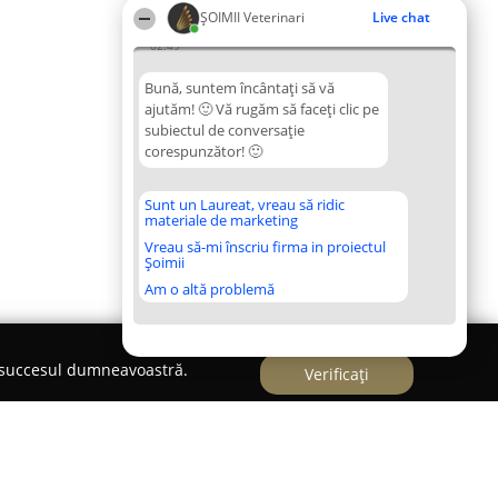
ȘOIMII Veterinari
Live chat
02:49
Bună, suntem încântați să vă
ajutăm! 🙂 Vă rugăm să faceți clic pe
subiectul de conversație
corespunzător! 🙂
Sunt un Laureat, vreau să ridic
materiale de marketing
Vreau să-mi înscriu firma in proiectul
Șoimii
Am o altă problemă
e succesul dumneavoastră.
Verificați
nară Dr.Măhălean Dinu