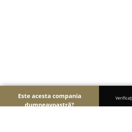
Este acesta compania
Verifica
dumneavoastră?
Șoimii Veterinari
Cabinete Veterinare, Farmacii 