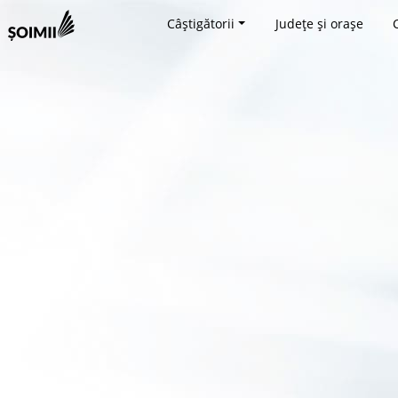
Câștigătorii
Județe și orașe