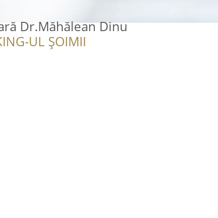
nară Dr.Măhălean Dinu
ING-UL ȘOIMII