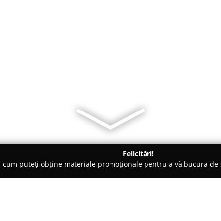
Felicitări!
ți cum puteți obține materiale promoționale pentru a vă bucura d
Veterinare, Stomatologie Veterinară - Baia Mare
Clinica Veteri