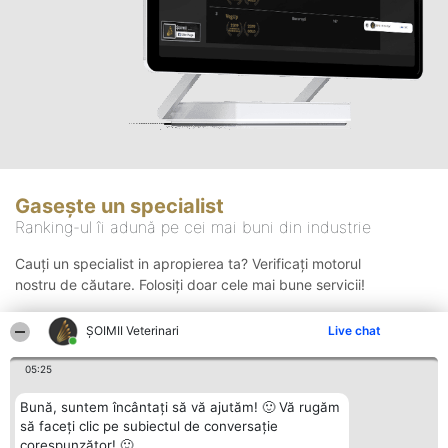
Gasește un specialist
Ranking-ul îi adună pe cei mai buni din industrie
Cauți un specialist in apropierea ta? Verificați motorul
nostru de căutare. Folosiți doar cele mai bune servicii!
ȘOIMII Veterinari
Live chat
Căutare
05:25
Bună, suntem încântați să vă ajutăm! 🙂 Vă rugăm
să faceți clic pe subiectul de conversație
corespunzător! 🙂