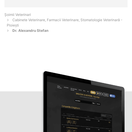
Șoimii Veterinari
Cabinete Veterinare, Farmacii Veterinare, Stomatologie Veterinară -
Ploieşti
Dr. Alexandru Stefan