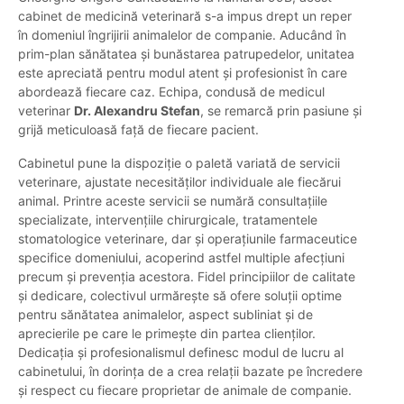
cabinet de medicină veterinară s-a impus drept un reper
în domeniul îngrijirii animalelor de companie. Aducând în
prim-plan sănătatea și bunăstarea patrupedelor, unitatea
este apreciată pentru modul atent și profesionist în care
abordează fiecare caz. Echipa, condusă de medicul
veterinar
Dr. Alexandru Stefan
, se remarcă prin pasiune și
grijă meticuloasă față de fiecare pacient.
Cabinetul pune la dispoziție o paletă variată de servicii
veterinare, ajustate necesităților individuale ale fiecărui
animal. Printre aceste servicii se numără consultațiile
specializate, intervențiile chirurgicale, tratamentele
stomatologice veterinare, dar și operațiunile farmaceutice
specifice domeniului, acoperind astfel multiple afecțiuni
precum și prevenția acestora. Fidel principiilor de calitate
și dedicare, colectivul urmărește să ofere soluții optime
pentru sănătatea animalelor, aspect subliniat și de
aprecierile pe care le primește din partea clienților.
Dedicația și profesionalismul definesc modul de lucru al
cabinetului, în dorința de a crea relații bazate pe încredere
și respect cu fiecare proprietar de animale de companie.