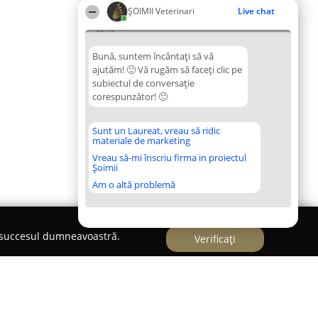
ȘOIMII Veterinari
Live chat
02:12
Bună, suntem încântați să vă
ajutăm! 🙂 Vă rugăm să faceți clic pe
subiectul de conversație
corespunzător! 🙂
Sunt un Laureat, vreau să ridic
materiale de marketing
Vreau să-mi înscriu firma in proiectul
Șoimii
Am o altă problemă
e succesul dumneavoastră.
Verificați
nimale