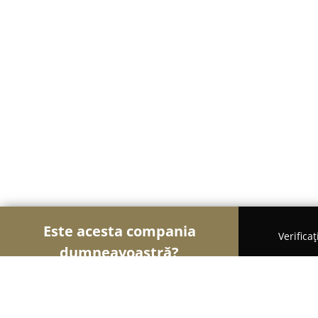
Este acesta compania
Verifica
dumneavoastră?
Șoimii Veterinari
Cabinete Veterinare, Farmacii 