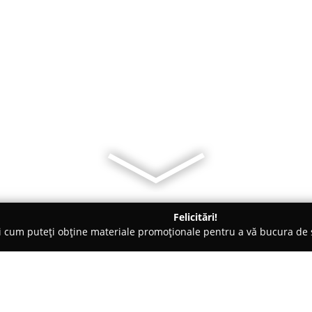
Felicitări!
ți cum puteți obține materiale promoționale pentru a vă bucura d
Veterinare, Stomatologie Veterinară - Brăneşti
Tunsori pentru a