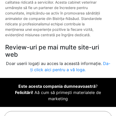
calitatea ridicată a serviciilor. Acesta cabinet veterinar
urmărește să fie un partener de încredere pentru
comunitate, implicându-se activ în promovarea sănătății
animalelor de companie din Bistrița-Năsăud. Standardele
ridicate și profesionalismul echipei contribuie la
menținerea unei experiențe pozitive la fiecare vizită,
evidențiind misiunea centrată pe îngrijire dedicată.
Review-uri pe mai multe site-uri
web
Doar userii logați au acces la această informație.
Da-
ți click aici pentru a vă loga.
Este acesta compania dumneavoastră
?
Felicitări!
Aă cum să primești materialele de
marketing