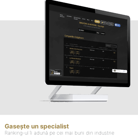
Gasește un specialist
Ranking-ul îi adună pe cei mai buni din industrie