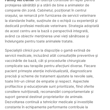
protejarea sănătății și a stării de bine a animalelor de
companie din zonă. Cabinetul, poziționat în centrul
orașului, se remarcă prin furnizarea de servicii veterinare
la standarde înalte, susținute de o echipă cu experiență și
dedicată profesiei medicale veterinare. Strategia adoptată
de acest centru are la bază o perspectivă integrată,
având ca obiectiv menținerea unei vieți sănătoase și
îndelungate pentru toate animalele tratate.
Specialiștii clinicii pun la dispoziție o gamă extinsă de
servicii medicale, incluzând atât consultațiile preventive și
vaccinările de bază, cât și procedurile chirurgicale
complicate sau terapiile pentru afecțiuni diverse. Fiecare
pacient primește atenție individualizată, diagnosticare
precisă și scheme de tratament ajustate la nevoile sale,
toate într-un climat de empatie și respect. Aspectele
profilactice și educaționale sunt prioritizate, fiind oferite
consiliere nutrițională, recomandări comportamentale și
suport general destinat proprietarilor de animale.
Dezvoltarea continuă a tehnicilor medicale și investițiile
constante în echipamente performante contribuie la