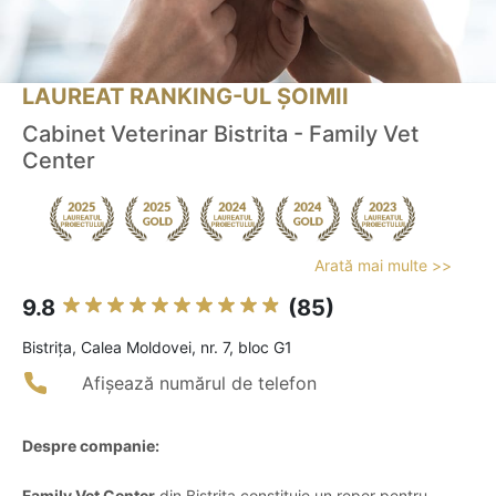
LAUREAT RANKING-UL ȘOIMII
Cabinet Veterinar Bistrita - Family Vet
Center
Arată mai multe >>
9.8
(85)
Bistriţa, Calea Moldovei, nr. 7, bloc G1
Afișează numărul de telefon
Despre companie:
Family Vet Center
din Bistrița constituie un reper pentru