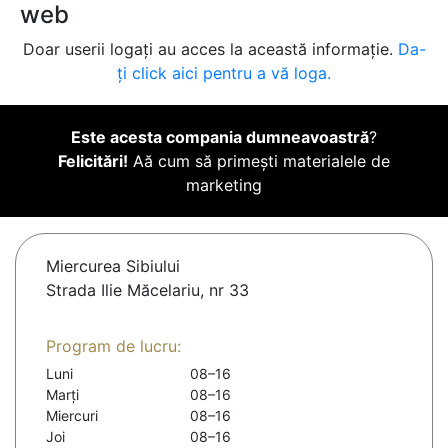
web
Doar userii logați au acces la această informație.
Da-
ți click aici pentru a vă loga.
Este acesta compania dumneavoastră
?
Felicitări!
Aă cum să primești materialele de
marketing
Miercurea Sibiului
Strada Ilie Măcelariu, nr 33
Program de lucru:
Luni
08–16
Marți
08–16
Miercuri
08–16
Joi
08–16