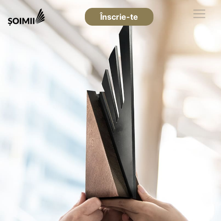
Înscrie-te