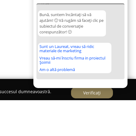
17:58
Bună, suntem încântați să vă
ajutăm! 🙂 Vă rugăm să faceți clic pe
subiectul de conversație
corespunzător! 🙂
Sunt un Laureat, vreau să ridic
materiale de marketing
Vreau să-mi înscriu firma in proiectul
Șoimii
Am o altă problemă
e succesul dumneavoastră.
Verificați
 veterinara Pitesti Nord