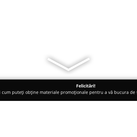
Felicitări!
ți cum puteți obține materiale promoționale pentru a vă bucura d
eterinare, Stomatologie Veterinară - Piteşti
Cabinet si Farmacie