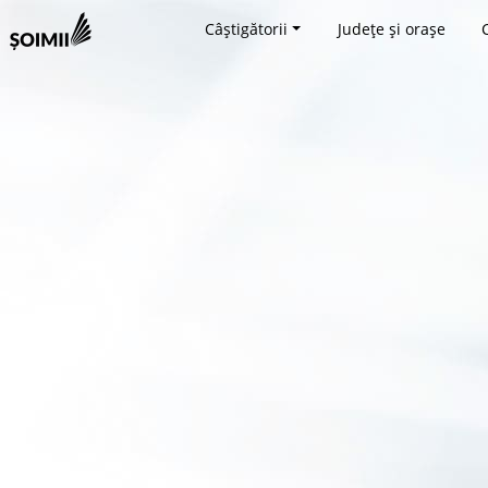
Câștigătorii
Județe și orașe