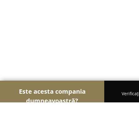
Este acesta compania
Verifica
dumneavoastră?
Șoimii Veterinari
Cabinete Veterinare, Farmacii V