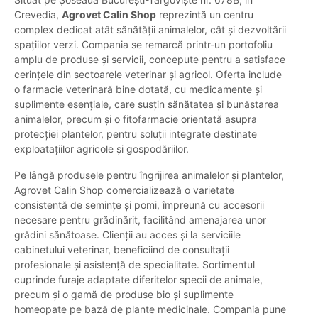
Crevedia,
Agrovet Calin Shop
reprezintă un centru
complex dedicat atât sănătății animalelor, cât și dezvoltării
spațiilor verzi. Compania se remarcă printr-un portofoliu
amplu de produse și servicii, concepute pentru a satisface
cerințele din sectoarele veterinar și agricol. Oferta include
o farmacie veterinară bine dotată, cu medicamente și
suplimente esențiale, care susțin sănătatea și bunăstarea
animalelor, precum și o fitofarmacie orientată asupra
protecției plantelor, pentru soluții integrate destinate
exploatațiilor agricole și gospodăriilor.
Pe lângă produsele pentru îngrijirea animalelor și plantelor,
Agrovet Calin Shop comercializează o varietate
consistentă de semințe și pomi, împreună cu accesorii
necesare pentru grădinărit, facilitând amenajarea unor
grădini sănătoase. Clienții au acces și la serviciile
cabinetului veterinar, beneficiind de consultații
profesionale și asistență de specialitate. Sortimentul
cuprinde furaje adaptate diferitelor specii de animale,
precum și o gamă de produse bio și suplimente
homeopate pe bază de plante medicinale. Compania pune