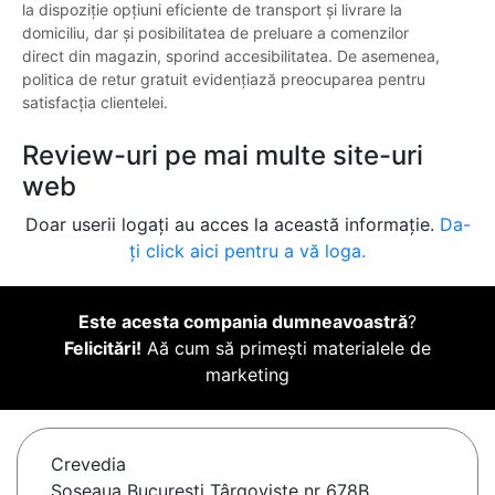
la dispoziție opțiuni eficiente de transport și livrare la
domiciliu, dar și posibilitatea de preluare a comenzilor
direct din magazin, sporind accesibilitatea. De asemenea,
politica de retur gratuit evidențiază preocuparea pentru
satisfacția clientelei.
Review-uri pe mai multe site-uri
web
Doar userii logați au acces la această informație.
Da-
ți click aici pentru a vă loga.
Este acesta compania dumneavoastră
?
Felicitări!
Aă cum să primești materialele de
marketing
Crevedia
Șoseaua București Târgoviște nr 678B