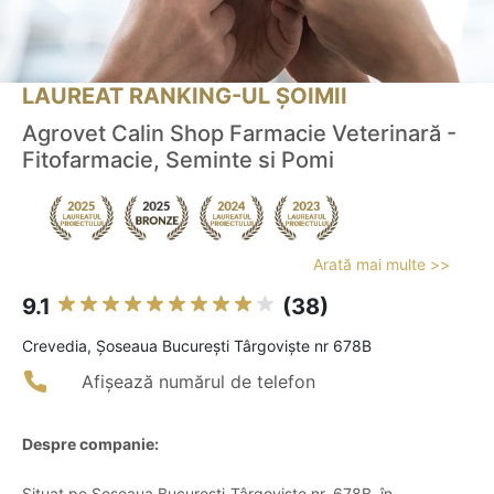
LAUREAT RANKING-UL ȘOIMII
Agrovet Calin Shop Farmacie Veterinară -
Fitofarmacie, Seminte si Pomi
Arată mai multe >>
9.1
(38)
Crevedia, Șoseaua București Târgoviște nr 678B
Afișează numărul de telefon
Despre companie:
Situat pe Șoseaua București-Târgoviște nr. 678B, în