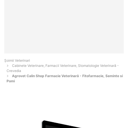
Șoimii Veterinari
Cabinete Veterinare, Farmacii Veterinare, Stomatologie Veterinară -
Crevedia
Agrovet Calin Shop Farmacie Veterinară - Fitofarmacie, Seminte si
Pomi