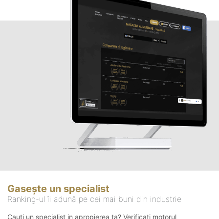
Gasește un specialist
Ranking-ul îi adună pe cei mai buni din industrie
Cauți un specialist in apropierea ta? Verificați motorul