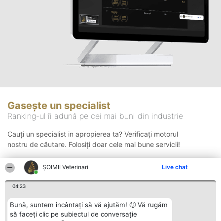
Gasește un specialist
Ranking-ul îi adună pe cei mai buni din industrie
Cauți un specialist in apropierea ta? Verificați motorul
nostru de căutare. Folosiți doar cele mai bune servicii!
ȘOIMII Veterinari
Live chat
Căutare
04:23
Bună, suntem încântați să vă ajutăm! 🙂 Vă rugăm
să faceți clic pe subiectul de conversație