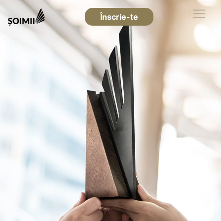
Înscrie-te