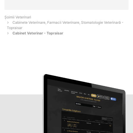
Șoimii Veterinari
Cabinete Veterinare, Farmacii Veterinare, Stomatologie Veterinară -
Topraisar
Cabinet Veterinar - Topraisar