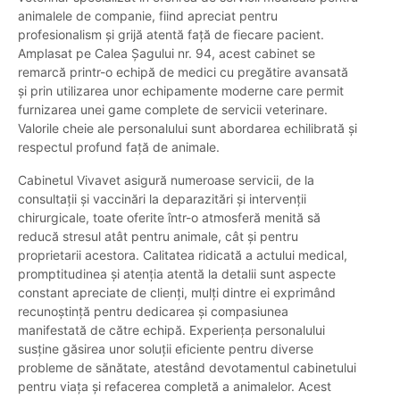
animalele de companie, fiind apreciat pentru
profesionalism și grijă atentă față de fiecare pacient.
Amplasat pe Calea Șagului nr. 94, acest cabinet se
remarcă printr-o echipă de medici cu pregătire avansată
și prin utilizarea unor echipamente moderne care permit
furnizarea unei game complete de servicii veterinare.
Valorile cheie ale personalului sunt abordarea echilibrată și
respectul profund față de animale.
Cabinetul Vivavet asigură numeroase servicii, de la
consultații și vaccinări la deparazitări și intervenții
chirurgicale, toate oferite într-o atmosferă menită să
reducă stresul atât pentru animale, cât și pentru
proprietarii acestora. Calitatea ridicată a actului medical,
promptitudinea și atenția atentă la detalii sunt aspecte
constant apreciate de clienți, mulți dintre ei exprimând
recunoștință pentru dedicarea și compasiunea
manifestată de către echipă. Experiența personalului
susține găsirea unor soluții eficiente pentru diverse
probleme de sănătate, atestând devotamentul cabinetului
pentru viața și refacerea completă a animalelor. Acest