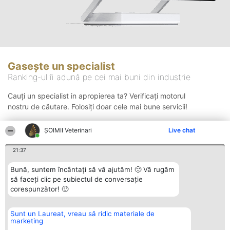
Gasește un specialist
Ranking-ul îi adună pe cei mai buni din industrie
Cauți un specialist in apropierea ta? Verificați motorul
nostru de căutare. Folosiți doar cele mai bune servicii!
ȘOIMII Veterinari
Live chat
Căutare
21:37
Bună, suntem încântați să vă ajutăm! 🙂 Vă rugăm
să faceți clic pe subiectul de conversație
corespunzător! 🙂
Sunt un Laureat, vreau să ridic materiale de
Organizator Ranking
Plebiscyt
Contact
marketing
BRIGHT SOLUTIONS BR SRL
Câștigătorii
Contact
Aleea Timisul De Sus 2 Bl. A30
Lista Tuturor