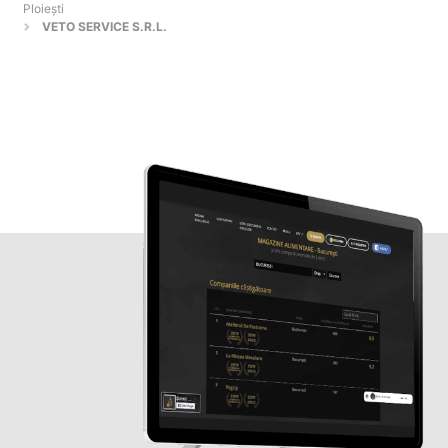
Ploieşti
VETO SERVICE S.R.L.