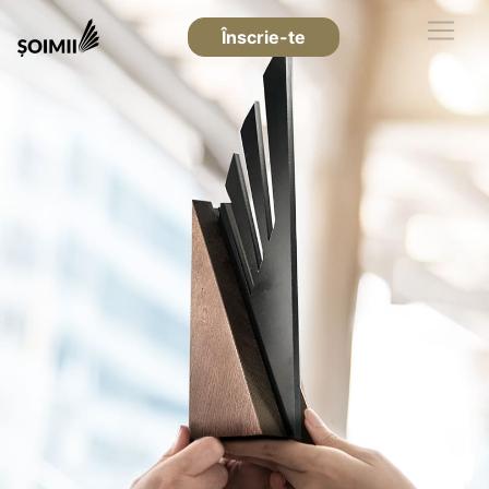
Înscrie-te