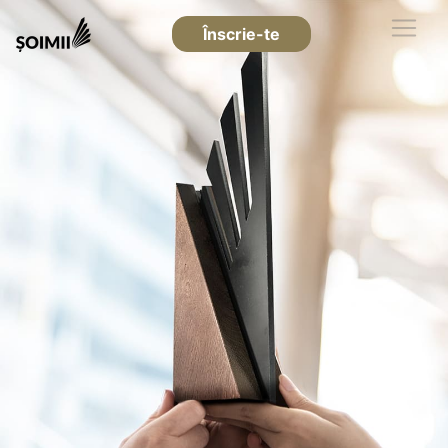
Înscrie-te