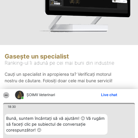
Gasește un specialist
Ranking-ul îi adună pe cei mai buni din industrie
Cauți un specialist in apropierea ta? Verificați motorul
nostru de căutare. Folosiți doar cele mai bune servicii!
ȘOIMII Veterinari
Live chat
Căutare
18:30
Bună, suntem încântați să vă ajutăm! 🙂 Vă rugăm
să faceți clic pe subiectul de conversație
corespunzător! 🙂