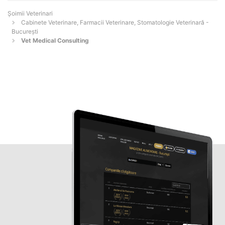
Șoimii Veterinari
Cabinete Veterinare, Farmacii Veterinare, Stomatologie Veterinară -
Bucureşti
Vet Medical Consulting