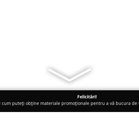
Felicitări!
ți cum puteți obține materiale promoționale pentru a vă bucura d
Veterinare, Stomatologie Veterinară - Bucureşti
Cabinet Veterin