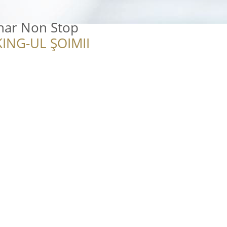
inar Non Stop
ING-UL ȘOIMII