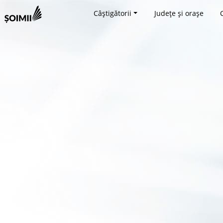
Câștigătorii
Județe și orașe