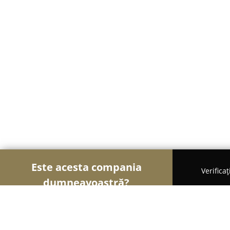
Este acesta compania
Verifica
dumneavoastră?
Șoimii Veterinari
Cabinete Veterinare, Farmacii 