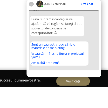
ȘOIMII Veterinari
Live chat
14:00
Bună, suntem încântați să vă
ajutăm! 🙂 Vă rugăm să faceți clic pe
subiectul de conversație
corespunzător! 🙂
Sunt un Laureat, vreau să ridic
materiale de marketing
Vreau să-mi înscriu firma in proiectul
Șoimii
Am o altă problemă
e succesul dumneavoastră.
Verificați
ar Non Stop