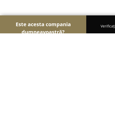
Este acesta compania
Verifica
dumneavoastră?
Șoimii Veterinari
Cabinete Veterinare, Farmacii 
PredVet
9.1
(20)
Beiuş, Calea Bihorului Nr 18