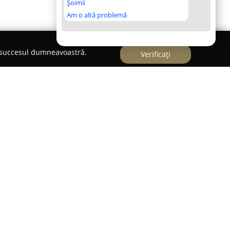
Șoimii
Am o altă problemă
e succesul dumneavoastră.
Verificați
iuș, pe Calea Bihorului Nr 18,
PredVet
a devenit
e privește sănătatea și îngrijirea animalelor de
nar funcționează ca un centru dedicat, unde se
olaborat cu empatia față de animale. Echipa este
mplicați în furnizarea unor servicii medicale
e, acordând fiecărui pacient atenție personalizată