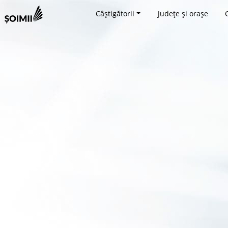
Câștigătorii
Județe și orașe