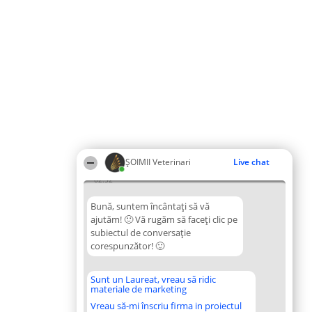
ȘOIMII Veterinari
Live chat
02:52
Bună, suntem încântați să vă
ajutăm! 🙂 Vă rugăm să faceți clic pe
subiectul de conversație
corespunzător! 🙂
Sunt un Laureat, vreau să ridic
materiale de marketing
Vreau să-mi înscriu firma in proiectul