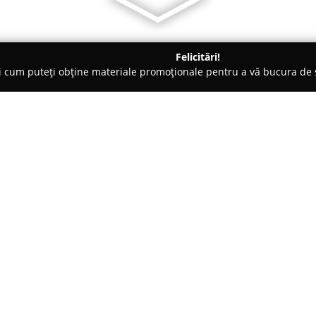
Felicitări!
ți cum puteți obține materiale promoționale pentru a vă bucura d
Veterinare, Stomatologie Veterinară - Beiuş
PredVet
Despre companie:
Amplasat în centrul orașului Be
un reper de încredere în ceea c
companie. Acest cabinet veteri
evidențiază profesionalismul c
formată din medici pasionați, i
veterinare la standarde ridicat
și îngrijire minuțioasă.