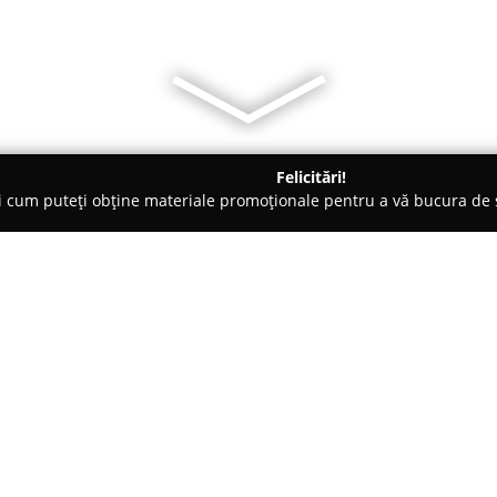
Felicitări!
ți cum puteți obține materiale promoționale pentru a vă bucura d
Veterinare, Stomatologie Veterinară - Piatra Neamţ
Clinikvet
Despre companie:
Clinikvet
este un cabinet veteri
asigurarea sănătății și confort
remarcă printr-o abordare empa