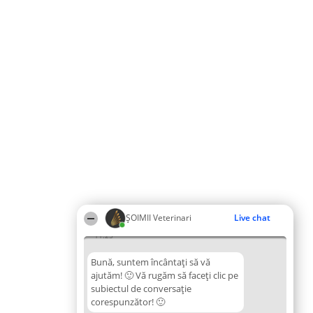
ȘOIMII Veterinari
Live chat
11:25
Bună, suntem încântați să vă
ajutăm! 🙂 Vă rugăm să faceți clic pe
subiectul de conversație
corespunzător! 🙂