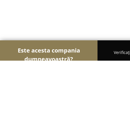
Este acesta compania
Verifica
dumneavoastră?
Șoimii Veterinari
Cabinete Veterinare, Farmacii 
Clinikvet