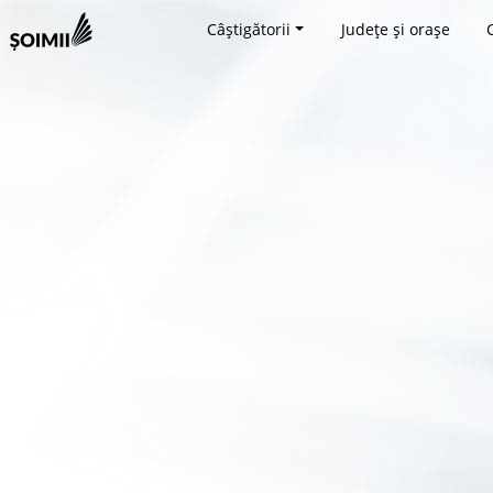
Câștigătorii
Județe și orașe