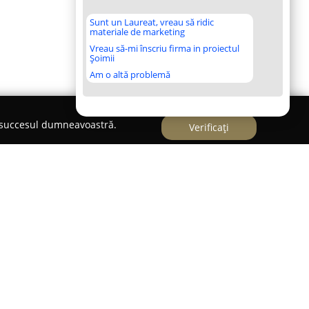
Sunt un Laureat, vreau să ridic
materiale de marketing
Vreau să-mi înscriu firma in proiectul
Șoimii
Am o altă problemă
e succesul dumneavoastră.
Verificați
nar situat în Piatra Neamț, specializat în
ului animalelor de companie. Această clinică se
tică, profesionalism desăvârșit și dedicare