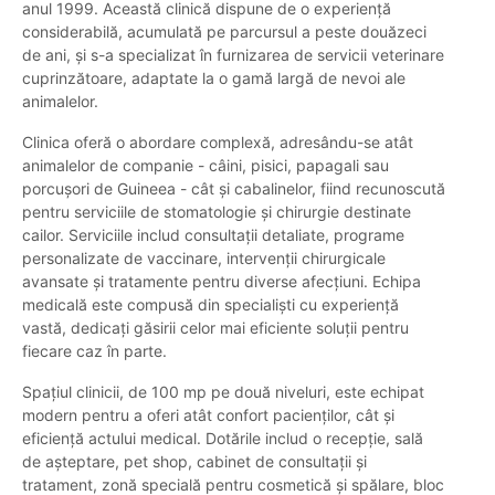
anul 1999. Această clinică dispune de o experiență
considerabilă, acumulată pe parcursul a peste douăzeci
de ani, și s-a specializat în furnizarea de servicii veterinare
cuprinzătoare, adaptate la o gamă largă de nevoi ale
animalelor.
Clinica oferă o abordare complexă, adresându-se atât
animalelor de companie - câini, pisici, papagali sau
porcușori de Guineea - cât și cabalinelor, fiind recunoscută
pentru serviciile de stomatologie și chirurgie destinate
cailor. Serviciile includ consultații detaliate, programe
personalizate de vaccinare, intervenții chirurgicale
avansate și tratamente pentru diverse afecțiuni. Echipa
medicală este compusă din specialiști cu experiență
vastă, dedicați găsirii celor mai eficiente soluții pentru
fiecare caz în parte.
Spațiul clinicii, de 100 mp pe două niveluri, este echipat
modern pentru a oferi atât confort pacienților, cât și
eficiență actului medical. Dotările includ o recepție, sală
de așteptare, pet shop, cabinet de consultații și
tratament, zonă specială pentru cosmetică și spălare, bloc