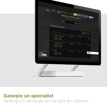
Gasește un specialist
Ranking-ul îi adună pe cei mai buni din industrie