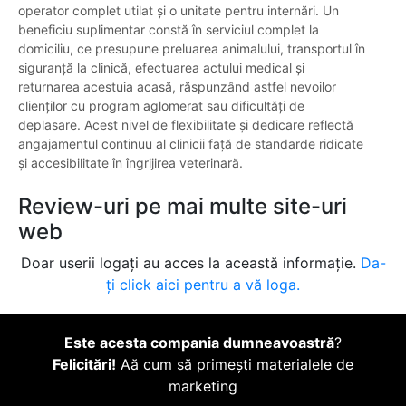
operator complet utilat și o unitate pentru internări. Un
beneficiu suplimentar constă în serviciul complet la
domiciliu, ce presupune preluarea animalului, transportul în
siguranță la clinică, efectuarea actului medical și
returnarea acestuia acasă, răspunzând astfel nevoilor
clienților cu program aglomerat sau dificultăți de
deplasare. Acest nivel de flexibilitate și dedicare reflectă
angajamentul continuu al clinicii față de standarde ridicate
și accesibilitate în îngrijirea veterinară.
Review-uri pe mai multe site-uri
web
Doar userii logați au acces la această informație.
Da-
ți click aici pentru a vă loga.
Este acesta compania dumneavoastră
?
Felicitări!
Aă cum să primești materialele de
marketing